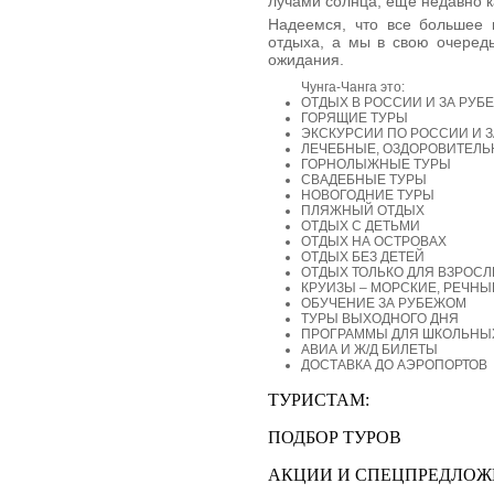
лучами солнца, еще недавно к
Надеемся, что все большее 
отдыха, а мы в свою очередь
ожидания.
Чунга-Чанга это:
ОТДЫХ В РОССИИ И ЗА РУБ
ГОРЯЩИЕ ТУРЫ
ЭКСКУРСИИ ПО РОССИИ И 
ЛЕЧЕБНЫЕ, ОЗДОРОВИТЕЛЬ
ГОРНОЛЫЖНЫЕ ТУРЫ
СВАДЕБНЫЕ ТУРЫ
НОВОГОДНИЕ ТУРЫ
ПЛЯЖНЫЙ ОТДЫХ
ОТДЫХ С ДЕТЬМИ
ОТДЫХ НА ОСТРОВАХ
ОТДЫХ БЕЗ ДЕТЕЙ
ОТДЫХ ТОЛЬКО ДЛЯ ВЗРОС
КРУИЗЫ – МОРСКИЕ, РЕЧНЫ
ОБУЧЕНИЕ ЗА РУБЕЖОМ
ТУРЫ ВЫХОДНОГО ДНЯ
ПРОГРАММЫ ДЛЯ ШКОЛЬНЫ
АВИА И Ж/Д БИЛЕТЫ
ДОСТАВКА ДО АЭРОПОРТОВ
ТУРИСТАМ:
ПОДБОР ТУРОВ
АКЦИИ И СПЕЦПРЕДЛОЖ