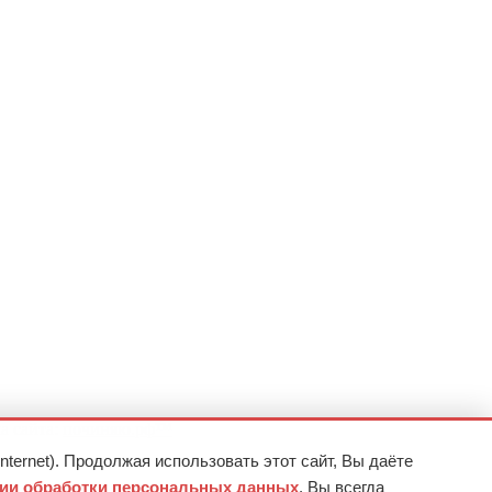
а сайта:
починяю.рф™
nternet). Продолжая использовать этот сайт, Вы даёте
ии обработки персональных данных
. Вы всегда